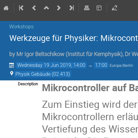
Workshops
Werkzeuge für Physiker: Mikrocontr
by
Mr
Igor Beltschikow
(
Institut für Kernphysik
)
,
Dr
We
Wednesday 19 Jun 2019, 14:00
→
17:00
Europe/Berlin
Physik Gebäude (02 413)
Mikrocontroller auf
Description
Zum Einstieg wird de
Mikrocontrollern erläu
Vertiefung des Wisse