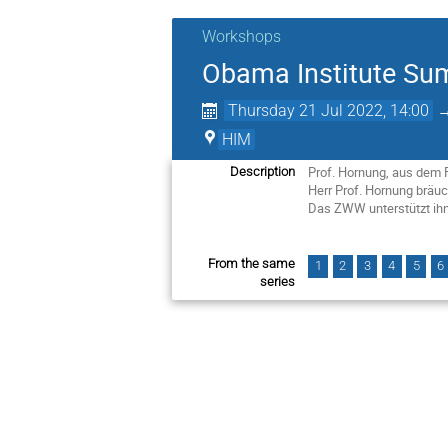
Workshops
Obama Institute Su
Thursday 21 Jul 2022, 14:00
HIM
Prof. Hornung, aus dem
Description
Herr Prof. Hornung bräu
Das ZWW unterstützt ih
From the same
1
2
3
4
5
6
series