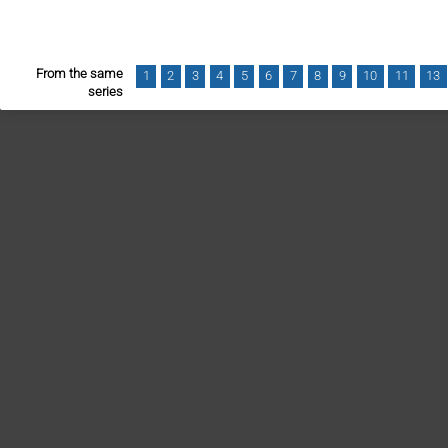
From the same
1
2
3
4
5
6
7
8
9
10
11
13
series