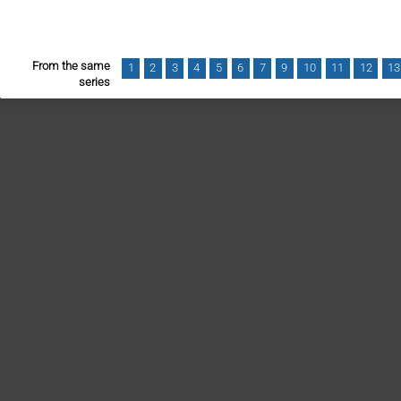
From the same
1
2
3
4
5
6
7
9
10
11
12
13
series