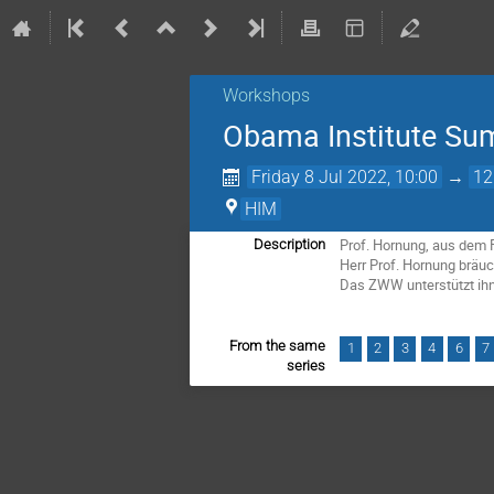
Workshops
Obama Institute Su
Friday 8 Jul 2022, 10:00
→
12
HIM
Prof. Hornung, aus dem
Description
Herr Prof. Hornung bräu
Das ZWW unterstützt ih
From the same
1
2
3
4
6
7
series