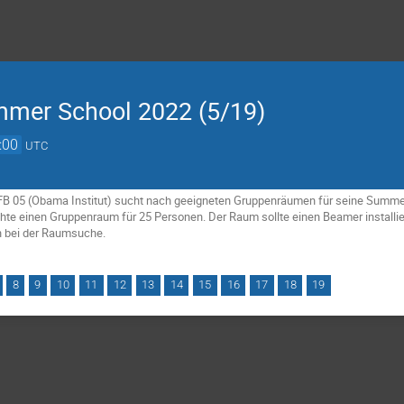
mmer School 2022 (5/19)
:00
UTC
 FB 05 (Obama Institut) sucht nach geeigneten Gruppenräumen für seine Sum
chte einen Gruppenraum für 25 Personen. Der Raum sollte einen Beamer installi
n bei der Raumsuche.
8
9
10
11
12
13
14
15
16
17
18
19